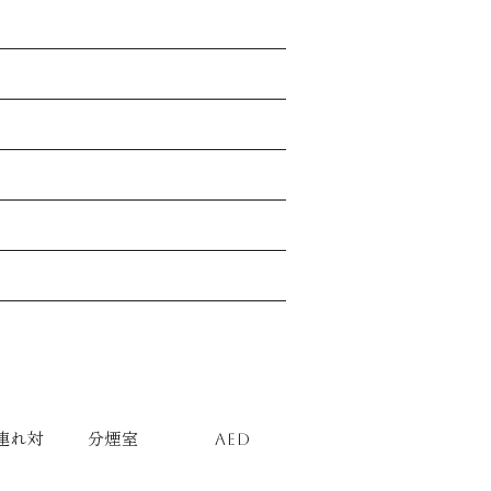
連れ対
分煙室
AED
応