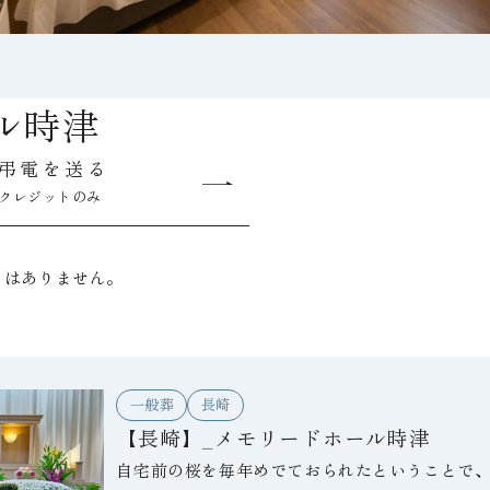
ル時津
弔電を送る
クレジットのみ
トはありません。
一般葬
長崎
【長崎】_メモリードホール時津
自宅前の桜を毎年めでておられたということで