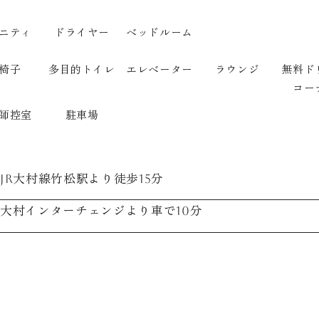
ニティ
ドライヤー
ベッドルーム
椅子
多目的トイレ
エレベーター
ラウンジ
無料ド
コー
師控室
駐車場
JR大村線竹松駅より徒歩15分
大村インターチェンジより車で10分