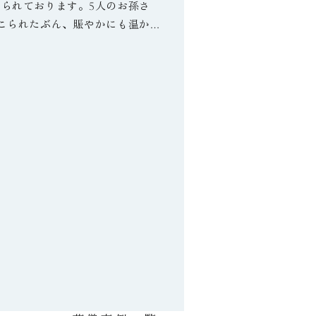
られております。5人のお孫さ
こられたぶん、賑やかにも温かく
。