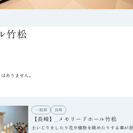
ル竹松
トはありません。
一般葬
長崎
【長崎】_メモリードホール竹松
土いじりをしたり花や植物を眺めたりする事が