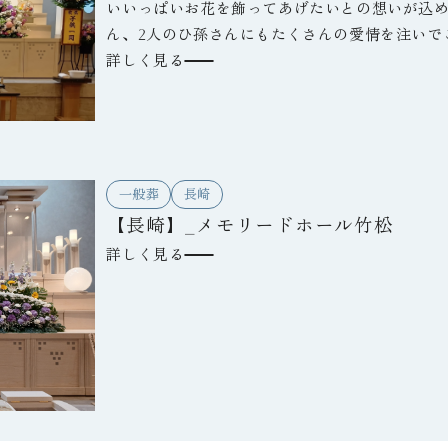
いいっぱいお花を飾ってあげたいとの想いが込め
ん、2人のひ孫さんにもたくさんの愛情を注いで
見送られるご遺族のお姿がとても印象的でした
詳しく見る
一般葬
長崎
【長崎】_メモリードホール竹松
詳しく見る