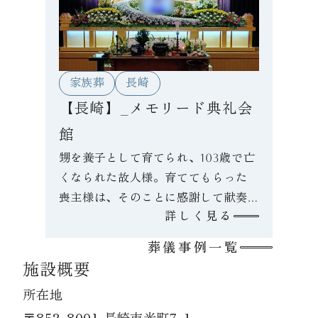
家族葬
長崎
【長崎】_メモリード典礼会
館
甥を養子として育てられ、103歳で亡
くなられた故人様。育ててもらった
喪主様は、そのことに感謝して献奏
詳しく見る
曲は「感謝状〜母へのメッセージ」
を選ばれました。
葬儀事例一覧
施設概要
所在地
〒852-8001 長崎市光町7-1