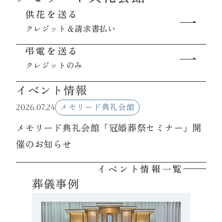
供花を送る
クレジット＆請求書払い
資料請求
弔電を送る
クレジットのみ
お見積もり
イベント情報
お問合わせ
2026.07.24
メモリード典礼会館
メモリード典礼会館「冠婚葬祭セミナー」開
催のお知らせ
イベント情報一覧
葬儀事例