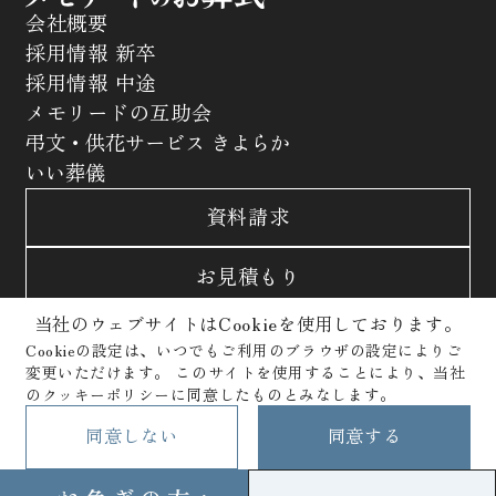
会社概要
採用情報 新卒
採用情報 中途
メモリードの互助会
弔文・供花サービス きよらか
いい葬儀
資料請求
お見積もり
当社のウェブサイトはCookieを使用しております。
お問合わせ
Cookieの設定は、いつでもご利用のブラウザの設定によりご
変更いただけます。
このサイトを使用することにより、当社
サイトポリシー
プライバシーポリシー
のクッキーポリシーに同意したものとみなします。
クッキーポリシー
Copyright © Memolead Corporation. All Rights Reserved.
同意しない
同意する