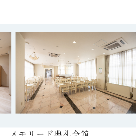
メモリードのお葬式について
葬儀の流れ
事例
施設案内
お知らせ
メモリード典礼会館