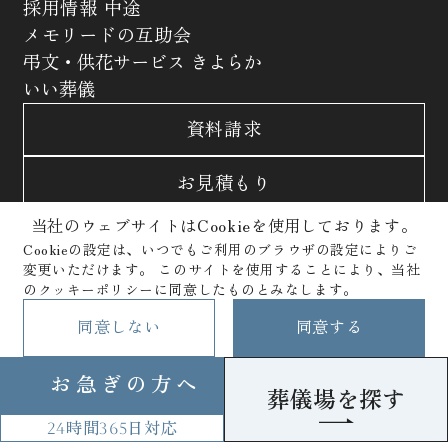
採用情報 中途
メモリードの互助会
弔文・供花サービス きよらか
いい葬儀
資料請求
お見積もり
当社のウェブサイトはCookieを使用しております。
お問合わせ
Cookieの設定は、いつでもご利用のブラウザの設定によりご
変更いただけます。
このサイトを使用することにより、当社
サイトポリシー
プライバシーポリシー
のクッキーポリシーに同意したものとみなします。
クッキーポリシー
Copyright © Memolead Corporation. All Rights Reserved.
同意しない
同意する
お急ぎの方へ
葬儀場を探す
24時間
365日
対応