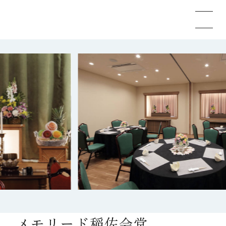
メモリードのお葬式について
葬儀の流れ
事例
施設案内
お知らせ
メモリード稲佐会堂