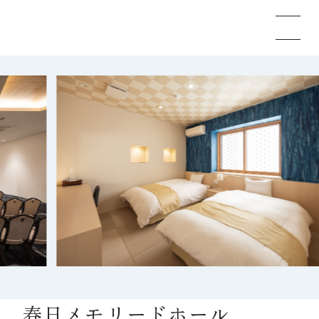
メモリードのお葬式について
葬儀の流れ
事例
施設案内
お知らせ
春日メモリードホール