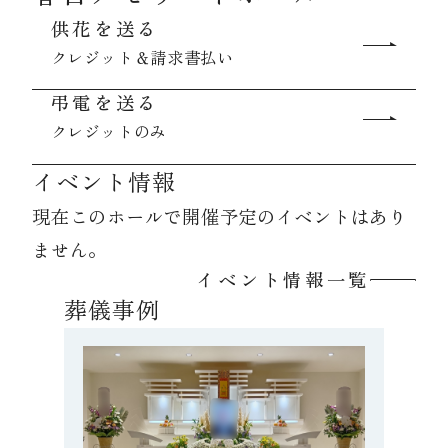
供花を送る
クレジット＆請求書払い
資料請求
弔電を送る
クレジットのみ
お見積もり
イベント情報
お問合わせ
現在このホールで開催予定のイベントはあり
ません。
イベント情報一覧
葬儀事例