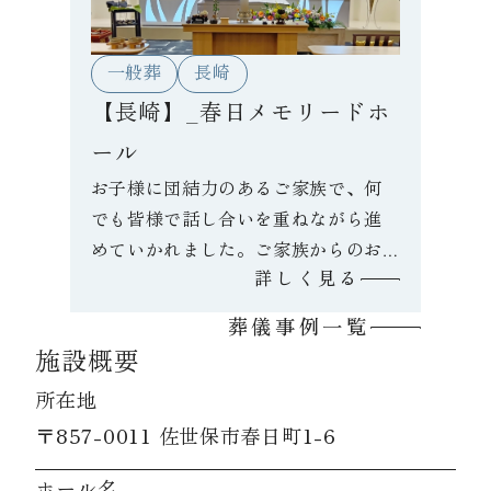
一般葬
長崎
【長崎】_春日メモリードホ
ール
お子様に団結力のあるご家族で、何
でも皆様で話し合いを重ねながら進
めていかれました。ご家族からのお
詳しく見る
手紙を多く棺にいれられ、お見送り
されました。白色をベースにした祭
葬儀事例一覧
壇でしたが、オレンジのガーベラが
施設概要
印象的でした。
所在地
〒857-0011 佐世保市春日町1-6
ホール名