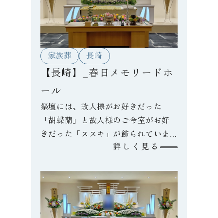
家族葬
長崎
【長崎】_春日メモリードホ
ール
祭壇には、故人様がお好きだった
「胡蝶蘭」と故人様のご令室がお好
きだった「ススキ」が飾られていま
詳しく見る
す。愛用されていた帽子を棺に納
め、ご自宅近くを経由して火葬場へ
向かわれました。