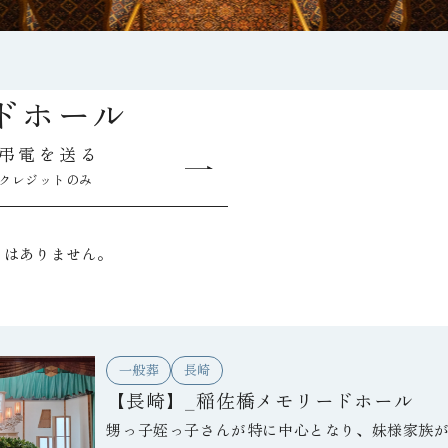
ドホール
弔電を送る
クレジットのみ
トはありません。
一般葬
長崎
【長崎】_稲佐橋メモリードホール
甥っ子姪っ子さんが特に中心となり、妹様家族