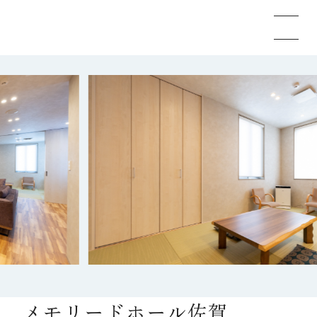
メモリードのお葬式について
葬儀の流れ
事例
施設案内
お知らせ
メモリードホール佐賀