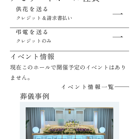
供花を送る
クレジット＆請求書払い
資料請求
弔電を送る
クレジットのみ
お見積もり
イベント情報
お問合わせ
現在このホールで開催予定のイベントはあり
ません。
イベント情報一覧
葬儀事例