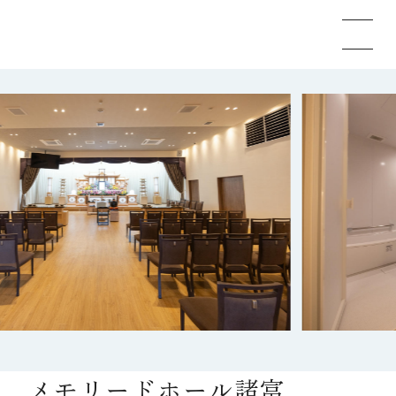
メモリードのお葬式について
葬儀の流れ
事例
施設案内
お知らせ
メモリードホール諸富