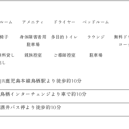
ルーム
アメニティ
ドライヤー
ベッドルーム
椅子
身体障害者用
多目的トイレ
ラウンジ
無料ド
駐車場
コー
無料貸し
親族控室
ご導師控室
駐車場
出し
JR鹿児島本線鳥栖駅より徒歩約10分
鳥栖インターチェンジより車で約10分
酒井バス停より徒歩約10分