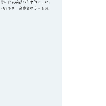
主様の代表挨拶が印象的でした。
をお話され、会葬者の方々も涙さ
花がお好きだった故人様へ、皆様
たね」とお声掛けされていまし