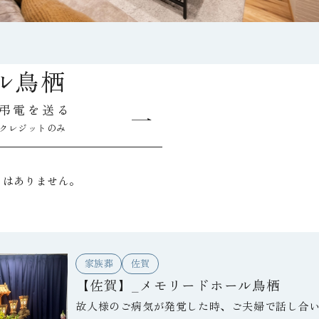
ル鳥栖
弔電を送る
クレジットのみ
トはありません。
家族葬
佐賀
【佐賀】_メモリードホール鳥栖
故人様のご病気が発覚した時、ご夫婦で話し合