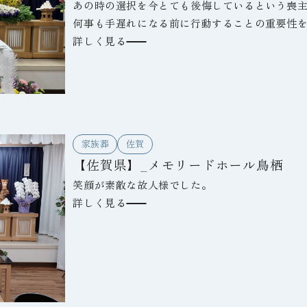
あの時の選択を今とても後悔しているという喪
何事も手遅れになる前に行動することの重要性
れている方が多くいらっしゃいました。生前お
詳しく見る
で多くのお花を手向けられ、ご遺族は「よかっ
た。
家族葬
佐賀
【佐賀県】_メモリードホール鳥栖
笑顔が素敵な故人様でした。
詳しく見る