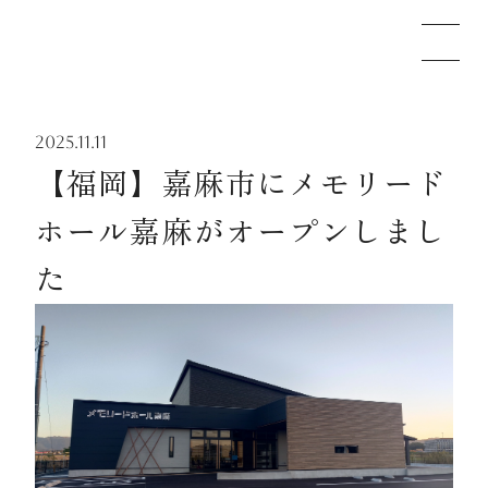
2025.11.11
メモリードのお葬式について
【福岡】嘉麻市にメモリード
ホール嘉麻がオープンしまし
葬儀の流れ
た
事例
施設案内
お知らせ