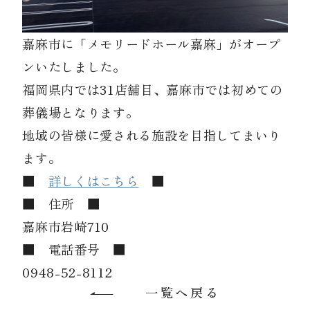
嘉麻市に「メモリードホール嘉麻」がオープ
資料請求
ンいたしました。
福岡県内では31店舗目、嘉麻市では初めての
お見積もり
葬儀場となります。
地域の皆様に愛される施設を目指してまいり
お問合わせ
ます。
■
詳しくはこちら
■
■ 住所 ■
嘉麻市岩崎710
■ 電話番号 ■
0948-52-8112
一覧へ戻る