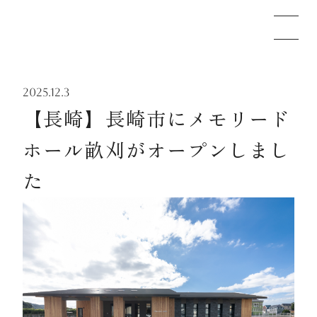
2025.12.3
メモリードのお葬式について
【長崎】長崎市にメモリード
ホール畝刈がオープンしまし
葬儀の流れ
た
事例
施設案内
お知らせ