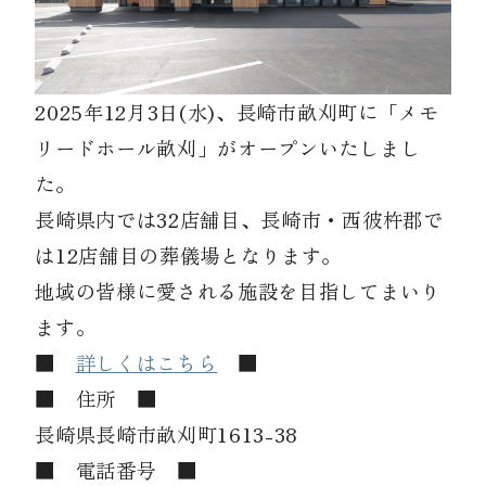
資料請求
2025年12月3日(水)、長崎市畝刈町に「メモ
リードホール畝刈」がオープンいたしまし
お見積もり
た。
長崎県内では32店舗目、長崎市・西彼杵郡で
お問合わせ
は12店舗目の葬儀場となります。
地域の皆様に愛される施設を目指してまいり
ます。
■
詳しくはこちら
■
■ 住所 ■
長崎県長崎市畝刈町1613-38
■ 電話番号 ■