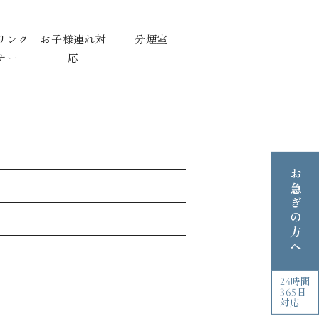
リンク
お子様連れ対
分煙室
ナー
応
お急ぎの方へ
24時間
365日
対応