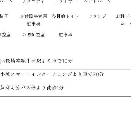
ルーム
アメニティ
ドライヤー
ベッドルーム
椅子
身体障害者用
多目的トイレ
ラウンジ
無料ド
駐車場
コー
族控室
ご導師控室
駐車場
JR長崎本線牛津駅より車で10分
小城スマートインターチェンジより車で20分
芦刈町分バス停より徒歩1分