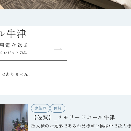
ル牛津
弔電を送る
クレジットのみ
トはありません。
家族葬
佐賀
【佐賀】_メモリードホール牛津
故人様のご兄弟であるお兄様がご挨拶中で故人