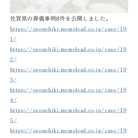
佐賀県の葬儀事例8件を公開しました。
資料請求
https://osoushiki.memolead.co.jp/case/19
1/
お見積もり
https://osoushiki.memolead.co.jp/case/19
2/
お問合わせ
https://osoushiki.memolead.co.jp/case/19
3/
https://osoushiki.memolead.co.jp/case/19
4/
https://osoushiki.memolead.co.jp/case/19
5/
https://osoushiki.memolead.co.jp/case/19