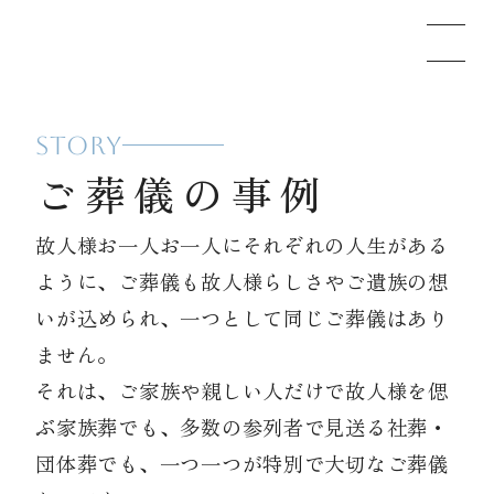
STORY
メモリードのお葬式について
ご葬儀の事例
葬儀の流れ
故人様お一人お一人にそれぞれの人生がある
ように、ご葬儀も故人様らしさやご遺族の想
事例
いが込められ、一つとして同じご葬儀はあり
ません。
それは、ご家族や親しい人だけで故人様を偲
施設案内
ぶ家族葬でも、多数の参列者で見送る社葬・
団体葬でも、一つ一つが特別で大切なご葬儀
お知らせ