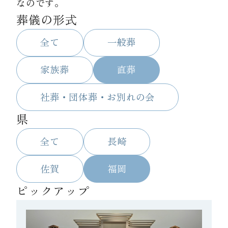
なのです。
葬儀の形式
資料請求
全て
一般葬
お見積もり
家族葬
直葬
社葬・団体葬・お別れの会
お問合わせ
県
全て
長崎
佐賀
福岡
ピックアップ