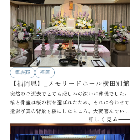
家族葬
福岡
【福岡県】_メモリードホール横田別館
突然のご逝去でとても悲しみの深いお葬儀でした。
棺と骨壷は桜の柄を選ばれたため、それに合わせて
遺影写真の背景も桜にしたところ、大変喜んでいた
詳しく見る
だきました。涙涙のお別れでしたが、最後はありが
とうの言葉で見送られました。