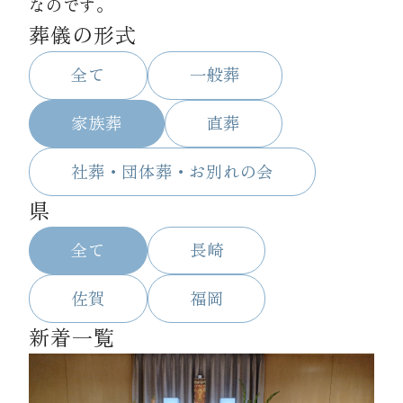
なのです。
葬儀の形式
資料請求
全て
一般葬
お見積もり
家族葬
直葬
社葬・団体葬・お別れの会
お問合わせ
県
全て
長崎
佐賀
福岡
新着一覧