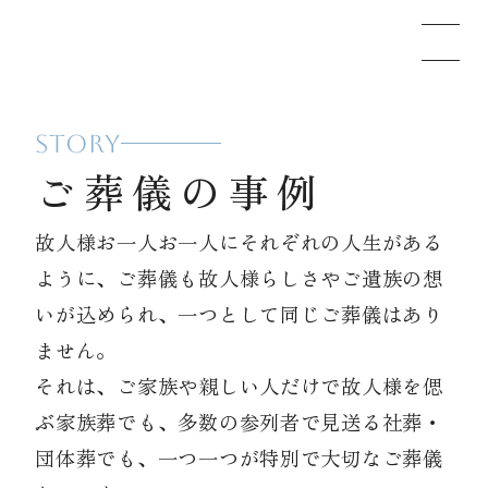
STORY
メモリードのお葬式について
ご葬儀の事例
葬儀の流れ
故人様お一人お一人にそれぞれの人生がある
ように、ご葬儀も故人様らしさやご遺族の想
事例
いが込められ、一つとして同じご葬儀はあり
ません。
それは、ご家族や親しい人だけで故人様を偲
施設案内
ぶ家族葬でも、多数の参列者で見送る社葬・
団体葬でも、一つ一つが特別で大切なご葬儀
お知らせ