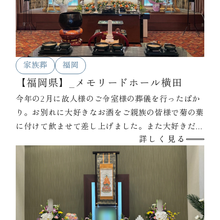
家族葬
福岡
【福岡県】_メモリードホール横田
今年の2月に故人様のご令室様の葬儀を行ったばか
り。お別れに大好きなお酒をご親族の皆様で菊の葉
に付けて飲ませて差し上げました。また大好きだっ
詳しく見る
たご令室様とのお写真や家族写真、お孫様からのお
別れの言葉がつづられた色紙等をお棺に入れてお見
送りいたしました。