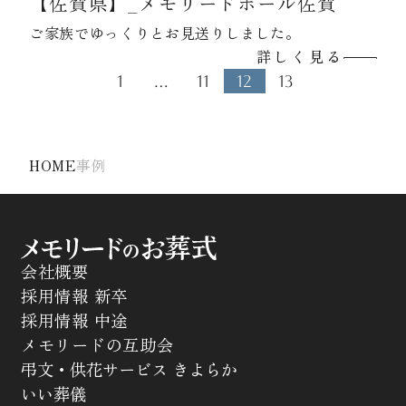
【佐賀県】_メモリードホール佐賀
ご家族でゆっくりとお見送りしました。
詳しく見る
1
…
11
12
13
HOME
事例
会社概要
採用情報 新卒
採用情報 中途
メモリードの互助会
弔文・供花サービス きよらか
いい葬儀