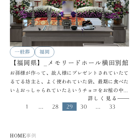
一般葬
福岡
【福岡県】_メモリードホール横田別館
お孫様が作って、故人様にプレゼントされていたて
るてる坊主と、よく使われていた袋、最期に食べた
いとおっしゃられていたというチョコをお棺の中に
詳しく見る
入れて差し上げました。
1
…
28
29
30
…
33
HOME
事例