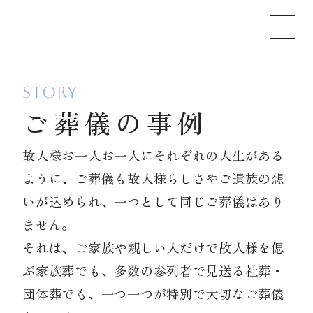
STORY
メモリードのお葬式について
ご葬儀の事例
葬儀の流れ
故人様お一人お一人にそれぞれの人生がある
ように、ご葬儀も故人様らしさやご遺族の想
事例
いが込められ、一つとして同じご葬儀はあり
ません。
それは、ご家族や親しい人だけで故人様を偲
施設案内
ぶ家族葬でも、多数の参列者で見送る社葬・
団体葬でも、一つ一つが特別で大切なご葬儀
お知らせ