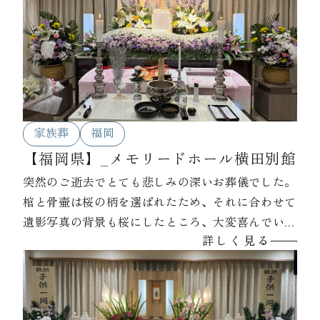
家族葬
福岡
【福岡県】_メモリードホール横田別館
突然のご逝去でとても悲しみの深いお葬儀でした。
棺と骨壷は桜の柄を選ばれたため、それに合わせて
遺影写真の背景も桜にしたところ、大変喜んでいた
詳しく見る
だきました。涙涙のお別れでしたが、最後はありが
とうの言葉で見送られました。