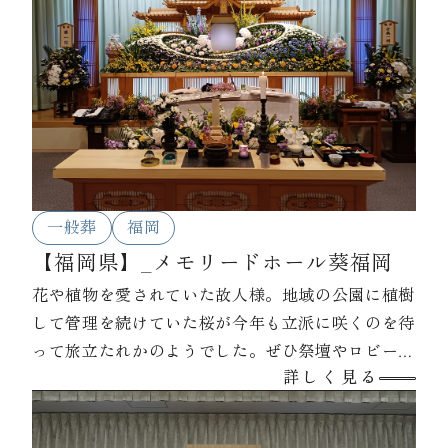
一般葬
福岡
【福岡県】_メモリードホール葵福岡
花や植物を愛されていた故人様。地域の公園に植樹
して管理を続けていた桜が今年も立派に咲くのを待
って旅立たれかのようでした。ぜひ祭壇やロビーに
詳しく見る
飾らせて欲しいとご家族にお願いいたしましたとこ
ろ、快諾いただき、皆様にもお見せすることが出来
ました。ご覧になられた参列者の方々は涙をぬぐわ