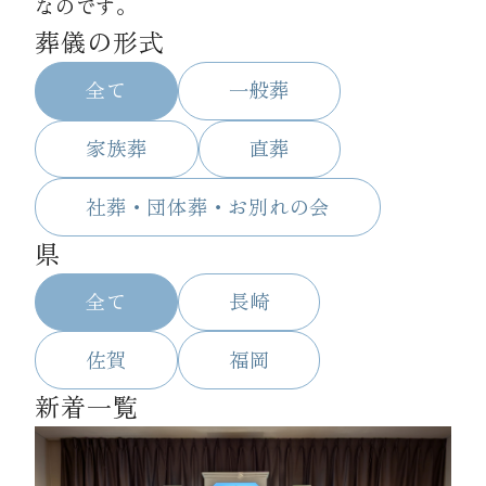
なのです。
葬儀の形式
資料請求
全て
一般葬
お見積もり
家族葬
直葬
社葬・団体葬・お別れの会
お問合わせ
県
全て
長崎
佐賀
福岡
新着一覧