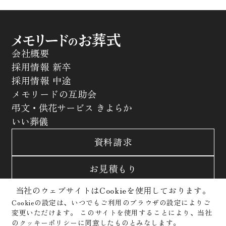
会社概要
採用情報 新卒
採用情報 中途
メモリードの互助会
弔文・供花サービス きよらか
いい葬儀
資料請求
お見積もり
当社のウェブサイトはCookieを使用しております。
お問合わせ
Cookieの設定は、いつでもご利用のブラウザの設定によりご
変更いただけます。
このサイトを使用することにより、当社
サイトポリシー
プライバシーポリシー
のクッキーポリシーに同意したものとみなします。