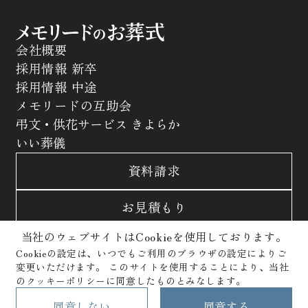
会社概要
採用情報 新卒
採用情報 中途
メモリードの互助会
弔文・供花サービス きよらか
いい葬儀
資料請求
お見積もり
当社のウェブサイトはCookieを使用しております。
お問合わせ
Cookieの設定は、いつでもご利用のブラウザの設定によりご
変更いただけます。
このサイトを使用することにより、当社
サイトポリシー
プライバシーポリシー
のクッキーポリシーに同意したものとみなします。
クッキーポリシー
Copyright © Memolead Corporation. All Rights Reserved.
同意しない
同意する