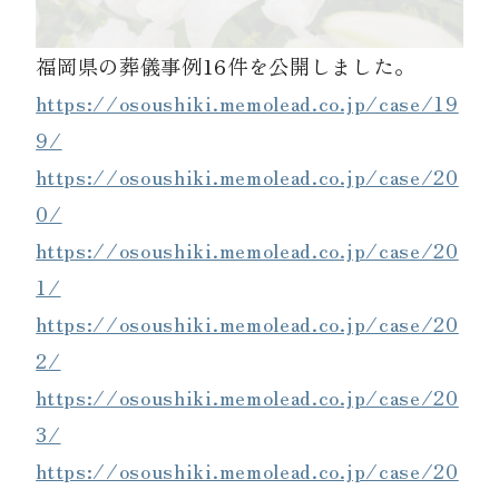
福岡県の葬儀事例16件を公開しました。
資料請求
https://osoushiki.memolead.co.jp/case/19
9/
お見積もり
https://osoushiki.memolead.co.jp/case/20
0/
お問合わせ
https://osoushiki.memolead.co.jp/case/20
1/
https://osoushiki.memolead.co.jp/case/20
2/
https://osoushiki.memolead.co.jp/case/20
3/
https://osoushiki.memolead.co.jp/case/20